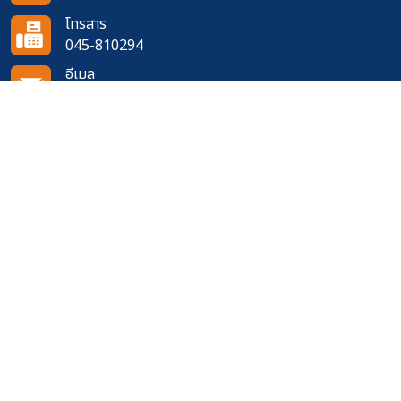
โทรสาร
045-810294
อีเมล
doh6363@doh.go.th
ติดตามเราได้ที่
จำนวนผู้เข้าชมเว็บไซต์
351