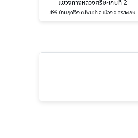
แขวงทางหลวงศรีษะเกษที่ 2
499 บ้านกุดโง้ง ต.โพนข่า อ.เมือง จ.ศรีสะเกษ