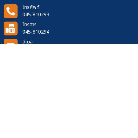
โทรศัพท์
045-810293
โทรสาร
045-810294
อีเมล
doh6363@doh.go.th
ติดตามเราได้ที่
จำนวนผู้เข้าชมเว็บไซต์
361